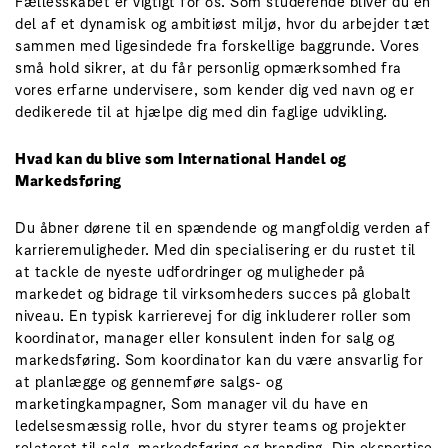
Fællesskabet er vigtigt for os. Som studerende bliver du en
del af et dynamisk og ambitiøst miljø, hvor du arbejder tæt
sammen med ligesindede fra forskellige baggrunde. Vores
små hold sikrer, at du får personlig opmærksomhed fra
vores erfarne undervisere, som kender dig ved navn og er
dedikerede til at hjælpe dig med din faglige udvikling.
Hvad kan du blive som International Handel og
Markedsføring
Du åbner dørene til en spændende og mangfoldig verden af
karrieremuligheder. Med din specialisering er du rustet til
at tackle de nyeste udfordringer og muligheder på
markedet og bidrage til virksomheders succes på globalt
niveau. En typisk karrierevej for dig inkluderer roller som
koordinator, manager eller konsulent inden for salg og
markedsføring. Som koordinator kan du være ansvarlig for
at planlægge og gennemføre salgs- og
marketingkampagner, Som manager vil du have en
ledelsesmæssig rolle, hvor du styrer teams og projekter
relateret til salg, markedsføring og branding. Din ekspertise