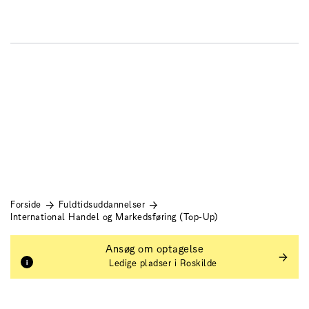
Zealand
DK
EN
International Handel og
Markedsføring (Top-
Up)
Forside
Fuldtidsuddannelser
International Handel og Markedsføring (Top-Up)
Ansøg om optagelse
Ledige pladser i Roskilde