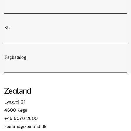
SU
Fagkatalog
Få overblik over uddannelsens fag og indhold i
fagkataloget.
Se uddannelsens fagkatalog
Lyngvej 21
4600 Køge
+45 5076 2600
zealand@zealand.dk