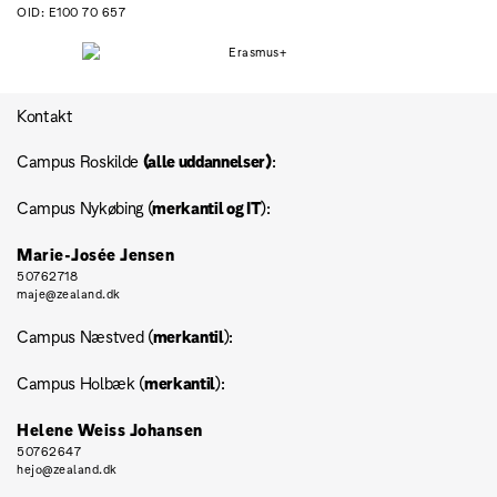
OID: E100 70 657
Kontakt
Campus Roskilde
(alle uddannelser)
:
Campus Nykøbing (
merkantil og IT
):
Marie-Josée Jensen
50762718
maje@zealand.dk
Campus Næstved (
merkantil
):
Campus Holbæk (
merkantil
):
Helene Weiss Johansen
50762647
hejo@zealand.dk