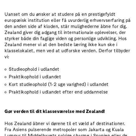
Uanset om du ønsker at studere på en prestigefyldt
europæisk institution eller få uvurderlig erhvervserfaring på
den anden side af kloden, står mulighederne åbne for dig.
Zealand giver dig adgang til internationale oplevelser, der
styrker både din faglige viden og personlige udvikling. Hos
Zealand mener vi at den bedste læring ikke kun ske i
klasselokalet, men ved at udforske verden. Derfor tilbyder
vi:
Studieophold i udlandet
Praktikophold i udlandet
Kort studieophold (1-2 uge varighed) i udlandet
Praktikophold i udlandet efter end uddannelse
Gør verden til dit klasseværelse med Zealand!
Hos Zealand åbner vi dørene til et væld af destinationer.
Fra Asiens pulserende metropoler som Jakarta og Kuala
Lumpur til Middelhavets solrige charme i Spanien eller de