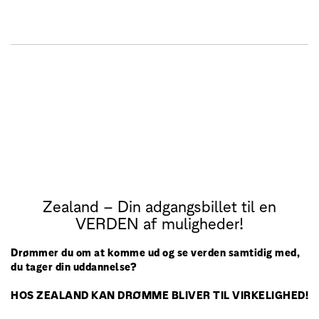
Zealand
DK
EN
Kom ud i verden
Studie- og praktikophold i udlandet er en oplevelse for livet.
Zealand – Din adgangsbillet til en
VERDEN af muligheder!
Drømmer du om at komme ud og se verden samtidig med,
du tager din uddannelse?
HOS ZEALAND KAN DRØMME BLIVER TIL VIRKELIGHED!