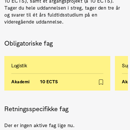
10 ECTS), samt et afgangsprojekt (á 10 ECTS).
Tager du hele uddannelsen i streg, tager den tre år
og svarer til ét års fuldtidsstudium på en
videregående uddannelse.
Obligatoriske fag
Logistik
Sup
Akademi
10 ECTS
Aka
Retningsspecifikke fag
Der er ingen aktive fag lige nu.