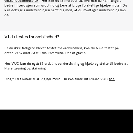
voksenuddannelse.dk
. Her kan du få metoder til, hvordan du kan fungere
bedre i hverdagen som ordblind og lære at bruge forskellige hjælpemidler. Du
kan deltage i undervisningen samtidig med, at du modtager undervisning hos
os.
Vil du testes for ordblindhed?
Er du ikke tidligere blevet testet for ordblindhed, kan du blive testet på
enten VUC eller AOF i din kommune. Det er gratis.
Hos VUC kan du også få ordblindeundervisning og hjælp og støtte til bedre at
klare læsning og skrivning.
Ring til dit lokale VUC og hør mere. Du kan finde dit lokale VUC
her.