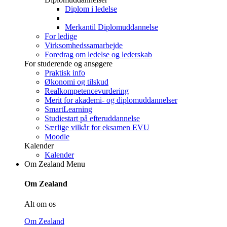
Diplom i ledelse
Merkantil Diplomuddannelse
For ledige
Virksomhedssamarbejde
Foredrag om ledelse og lederskab
For studerende og ansøgere
Praktisk info
Økonomi og tilskud
Realkompetencevurdering
Merit for akademi- og diplomuddannelser
SmartLearning
Studiestart på efteruddannelse
Særlige vilkår for eksamen EVU
Moodle
Kalender
Kalender
Om Zealand
Menu
Om Zealand
Alt om os
Om Zealand