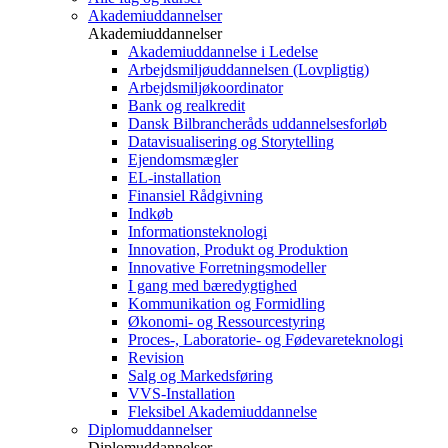
Akademiuddannelser
Akademiuddannelser
Akademiuddannelse i Ledelse
Arbejdsmiljøuddannelsen (Lovpligtig)
Arbejdsmiljøkoordinator
Bank og realkredit
Dansk Bilbrancheråds uddannelsesforløb
Datavisualisering og Storytelling
Ejendomsmægler
EL-installation
Finansiel Rådgivning
Indkøb
Informationsteknologi
Innovation, Produkt og Produktion
Innovative Forretningsmodeller
I gang med bæredygtighed
Kommunikation og Formidling
Økonomi- og Ressourcestyring
Proces-, Laboratorie- og Fødevareteknologi
Revision
Salg og Markedsføring
VVS-Installation
Fleksibel Akademiuddannelse
Diplomuddannelser
Diplomuddannelser