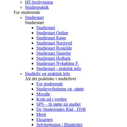
HF-brobygning
Studiepraktik
For studerende
Studiestart
Studiestart
Studiestart
Studiestart Online
Studiestart Køge
Studiestart Næstved
Studiestart Roskilde
Studiestart Slagelse
Studiestart Holbæk
Studiestart Nykøbing F.
Studiestart - praktisk info
Studieliv og praktisk info
Alt det praktiske i studielivet
For studerende
Studievejledning og -støtte
Moodle
Kom ud i verden
SPS – få støtte på studiet
De Studerendes Råd - DSR
Merit
Eksamen
Selvbetjening / Blanketter