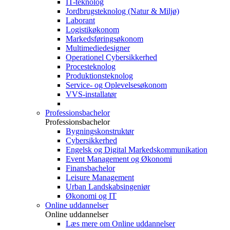
IT-teknolog
Jordbrugsteknolog (Natur & Miljø)
Laborant
Logistikøkonom
Markedsføringsøkonom
Multimediedesigner
Operationel Cybersikkerhed
Procesteknolog
Produktionsteknolog
Service- og Oplevelsesøkonom
VVS-installatør
Professionsbachelor
Professionsbachelor
Bygningskonstruktør
Cybersikkerhed
Engelsk og Digital Markedskommunikation
Event Management og Økonomi
Finansbachelor
Leisure Management
Urban Landskabsingeniør
Økonomi og IT
Online uddannelser
Online uddannelser
Læs mere om Online uddannelser