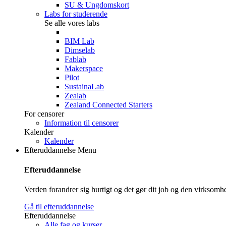
SU & Ungdomskort
Labs for studerende
Se alle vores labs
BIM Lab
Dimselab
Fablab
Makerspace
Pilot
SustainaLab
Zealab
Zealand Connected Starters
For censorer
Information til censorer
Kalender
Kalender
Efteruddannelse
Menu
Efteruddannelse
Verden forandrer sig hurtigt og det gør dit job og den virksom
Gå til efteruddannelse
Efteruddannelse
Alle fag og kurser