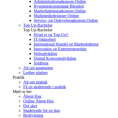
Administrationsøkonom Online
Bygningskonstruktør Blended
Markedsføringsøkonom Online
Multimediedesigner Online
Service- og Oplevelsesøkonom Online
Top Up-Bachelor
Top Up-Bachelor
Hvad er en Top-Up?
IT-Sikkerhed
International Handel og Markedsføring
Innovation og Entrepreneurship
Webudvikling
Digital Konceptudvikling
Jordbrug
Alt om ansøgning
Ledige pladser
Praktik
Alt om praktik
Få en studerende i praktik
Mød os her
Åbent Hus
Online Åbent Hus
Det sker
Studerende for en dag
Brobygning