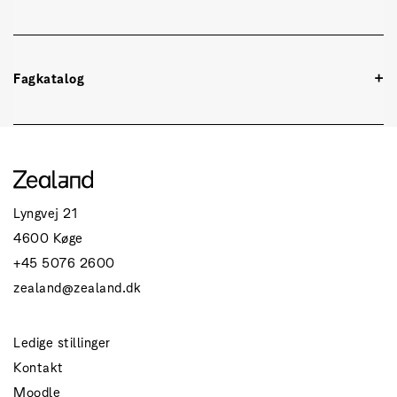
Fagkatalog
Få overblik over uddannelsens fag og indhold i
fagkataloget.
Se uddannelsens fagkatalog
Lyngvej 21
4600 Køge
+45 5076 2600
zealand@zealand.dk
Ledige stillinger
Kontakt
Moodle