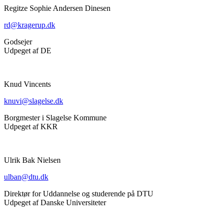
Regitze Sophie Andersen Dinesen
rd@kragerup.dk
Godsejer
Udpeget af DE
Knud Vincents
knuvi@slagelse.dk
Borgmester i Slagelse Kommune
Udpeget af KKR
Ulrik Bak Nielsen
ulban@dtu.dk
Direktør for Uddannelse og studerende på DTU
Udpeget af Danske Universiteter