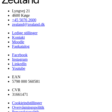
Lyngvej 21
4600 Køge
+45 5076 2600
zealand@zealand.dk
Ledige stillinger
Kontakt
Moodle
Fagkatalog
Facebook
Instagram
LinkedIn
Youtube
EAN
5798 000 560581
CVR
31661471
Cookieindstillinger
Overvågningspolitik
Persondatapolitik