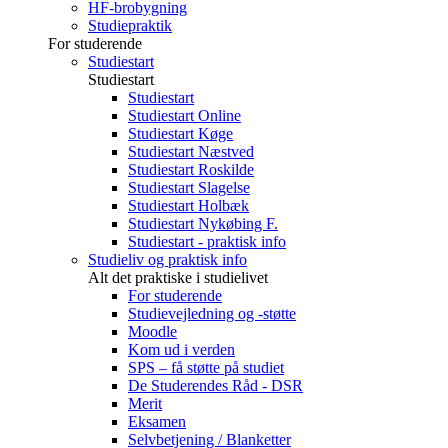
HF-brobygning
Studiepraktik
For studerende
Studiestart
Studiestart
Studiestart
Studiestart Online
Studiestart Køge
Studiestart Næstved
Studiestart Roskilde
Studiestart Slagelse
Studiestart Holbæk
Studiestart Nykøbing F.
Studiestart - praktisk info
Studieliv og praktisk info
Alt det praktiske i studielivet
For studerende
Studievejledning og -støtte
Moodle
Kom ud i verden
SPS – få støtte på studiet
De Studerendes Råd - DSR
Merit
Eksamen
Selvbetjening / Blanketter