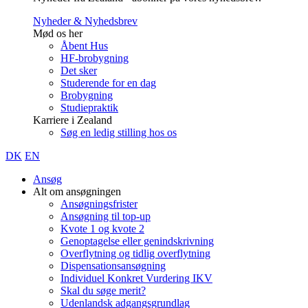
Nyheder & Nyhedsbrev
Mød os her
Åbent Hus
HF-brobygning
Det sker
Studerende for en dag
Brobygning
Studiepraktik
Karriere i Zealand
Søg en ledig stilling hos os
DK
EN
Ansøg
Alt om ansøgningen
Ansøgningsfrister
Ansøgning til top-up
Kvote 1 og kvote 2
Genoptagelse eller genindskrivning
Overflytning og tidlig overflytning
Dispensationsansøgning
Individuel Konkret Vurdering IKV
Skal du søge merit?
Udenlandsk adgangsgrundlag