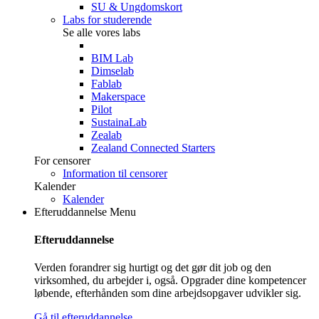
SU & Ungdomskort
Labs for studerende
Se alle vores labs
BIM Lab
Dimselab
Fablab
Makerspace
Pilot
SustainaLab
Zealab
Zealand Connected Starters
For censorer
Information til censorer
Kalender
Kalender
Efteruddannelse
Menu
Efteruddannelse
Verden forandrer sig hurtigt og det gør dit job og den
virksomhed, du arbejder i, også. Opgrader dine kompetencer
løbende, efterhånden som dine arbejdsopgaver udvikler sig.
Gå til efteruddannelse