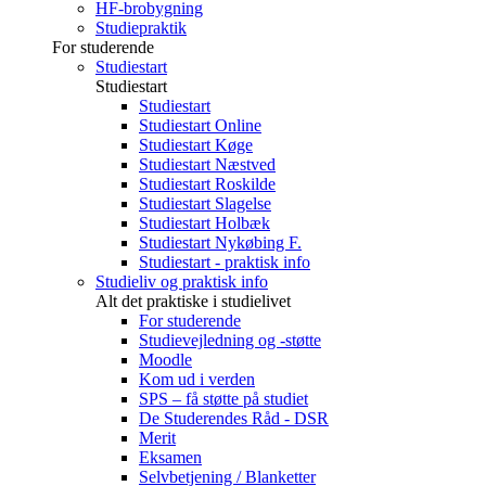
HF-brobygning
Studiepraktik
For studerende
Studiestart
Studiestart
Studiestart
Studiestart Online
Studiestart Køge
Studiestart Næstved
Studiestart Roskilde
Studiestart Slagelse
Studiestart Holbæk
Studiestart Nykøbing F.
Studiestart - praktisk info
Studieliv og praktisk info
Alt det praktiske i studielivet
For studerende
Studievejledning og -støtte
Moodle
Kom ud i verden
SPS – få støtte på studiet
De Studerendes Råd - DSR
Merit
Eksamen
Selvbetjening / Blanketter