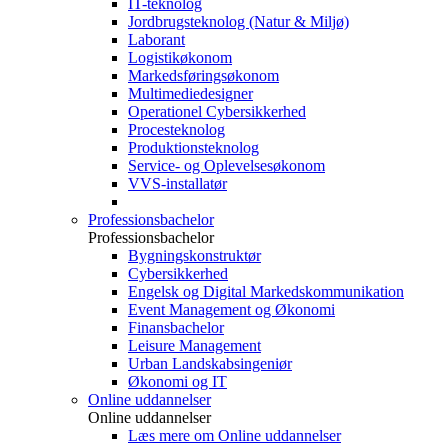
IT-teknolog
Jordbrugsteknolog (Natur & Miljø)
Laborant
Logistikøkonom
Markedsføringsøkonom
Multimediedesigner
Operationel Cybersikkerhed
Procesteknolog
Produktionsteknolog
Service- og Oplevelsesøkonom
VVS-installatør
Professionsbachelor
Professionsbachelor
Bygningskonstruktør
Cybersikkerhed
Engelsk og Digital Markedskommunikation
Event Management og Økonomi
Finansbachelor
Leisure Management
Urban Landskabsingeniør
Økonomi og IT
Online uddannelser
Online uddannelser
Læs mere om Online uddannelser