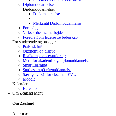
Diplomuddannelser
Diplomuddannelser
Diplom i ledelse
Merkantil Diplomuddannelse
For ledige
Virksomhedssamarbejde
Foredrag om ledelse og lederskab
For studerende og ansøgere
Praktisk info
Økonomi og tilskud
Realkompetencevurdering
Merit for akademi- og diplomuddannelser
SmartLearning
Studiestart på efteruddannelse
Særlige vilkår for eksamen EVU
Moodle
Kalender
Kalender
Om Zealand
Menu
Om Zealand
Alt om os