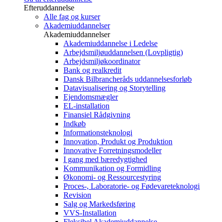
Efteruddannelse
Alle fag og kurser
Akademiuddannelser
Akademiuddannelser
Akademiuddannelse i Ledelse
Arbejdsmiljøuddannelsen (Lovpligtig)
Arbejdsmiljøkoordinator
Bank og realkredit
Dansk Bilbrancheråds uddannelsesforløb
Datavisualisering og Storytelling
Ejendomsmægler
EL-installation
Finansiel Rådgivning
Indkøb
Informationsteknologi
Innovation, Produkt og Produktion
Innovative Forretningsmodeller
I gang med bæredygtighed
Kommunikation og Formidling
Økonomi- og Ressourcestyring
Proces-, Laboratorie- og Fødevareteknologi
Revision
Salg og Markedsføring
VVS-Installation
Fleksibel Akademiuddannelse