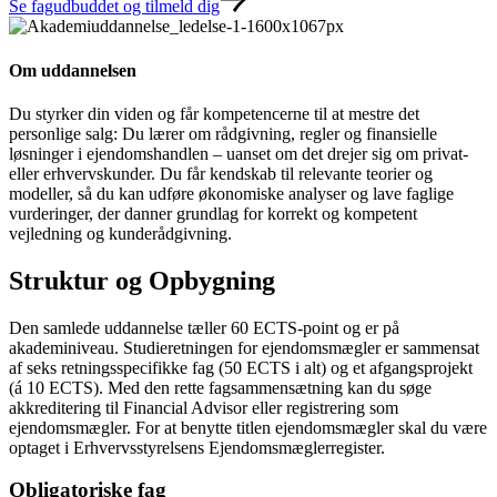
Se fagudbuddet og tilmeld dig
Om uddannelsen
Du styrker din viden og får kompetencerne til at mestre det
personlige salg: Du lærer om rådgivning, regler og finansielle
løsninger i ejendomshandlen – uanset om det drejer sig om privat-
eller erhvervskunder. Du får kendskab til relevante teorier og
modeller, så du kan udføre økonomiske analyser og lave faglige
vurderinger, der danner grundlag for korrekt og kompetent
vejledning og kunderådgivning.
Struktur og Opbygning
Den samlede uddannelse tæller 60 ECTS-point og er på
akademiniveau. Studieretningen for ejendomsmægler er sammensat
af seks retningsspecifikke fag (50 ECTS i alt) og et afgangsprojekt
(á 10 ECTS). Med den rette fagsammensætning kan du søge
akkreditering til Financial Advisor eller registrering som
ejendomsmægler. For at benytte titlen ejendomsmægler skal du være
optaget i Erhvervsstyrelsens Ejendomsmæglerregister.
Obligatoriske fag