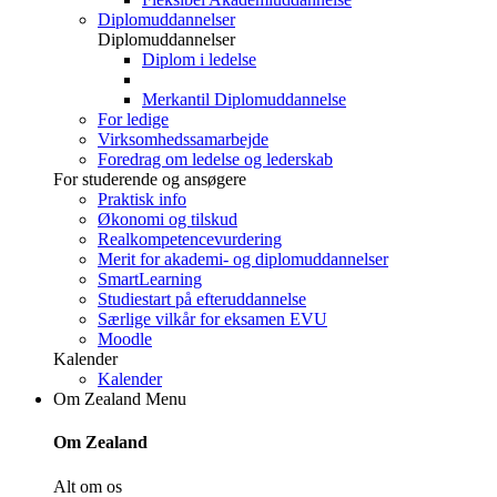
Diplomuddannelser
Diplomuddannelser
Diplom i ledelse
Merkantil Diplomuddannelse
For ledige
Virksomhedssamarbejde
Foredrag om ledelse og lederskab
For studerende og ansøgere
Praktisk info
Økonomi og tilskud
Realkompetencevurdering
Merit for akademi- og diplomuddannelser
SmartLearning
Studiestart på efteruddannelse
Særlige vilkår for eksamen EVU
Moodle
Kalender
Kalender
Om Zealand
Menu
Om Zealand
Alt om os