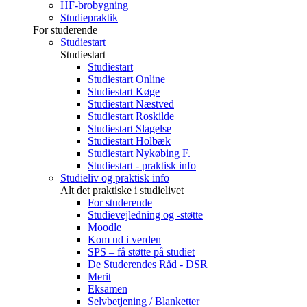
HF-brobygning
Studiepraktik
For studerende
Studiestart
Studiestart
Studiestart
Studiestart Online
Studiestart Køge
Studiestart Næstved
Studiestart Roskilde
Studiestart Slagelse
Studiestart Holbæk
Studiestart Nykøbing F.
Studiestart - praktisk info
Studieliv og praktisk info
Alt det praktiske i studielivet
For studerende
Studievejledning og -støtte
Moodle
Kom ud i verden
SPS – få støtte på studiet
De Studerendes Råd - DSR
Merit
Eksamen
Selvbetjening / Blanketter