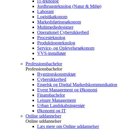
IT-teknolog
Jordbrugsteknolog (Natur & Miljø)
Laborant
Logistikøkonom
Markedsføringsøkonom
Multimediedesigner
Operationel Cybersikkerhed
Procesteknolog
Produktionsteknolog
Service- og Oplevelsesøkonom
VVS-installatør
Professionsbachelor
Professionsbachelor
Bygningskonstruktør
Cybersikkerhed
Engelsk og Digital Markedskommunikation
Event Management og Økonomi
Finansbachelor
Leisure Management
Urban Landskabsingeniør
Økonomi og IT
Online uddannelser
Online uddannelser
Læs mere om Online uddannelser