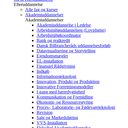
Efteruddannelse
Alle fag og kurser
Akademiuddannelser
Akademiuddannelser
Akademiuddannelse i Ledelse
Arbejdsmiljøuddannelsen (Lovpligtig)
Arbejdsmiljøkoordinator
Bank og realkredit
Dansk Bilbrancheråds uddannelsesforløb
Datavisualisering og Storytelling
Ejendomsmægler
EL-installation
Finansiel Rådgivning
Indkøb
Informationsteknologi
Innovation, Produkt og Produktion
Innovative Forretningsmodeller
I gang med bæredygtighed
Kommunikation og Formidling
Økonomi- og Ressourcestyring
Proces-, Laboratorie- og Fødevareteknologi
Revision
Salg og Markedsføring
VVS-Installation
Fleksibel Akademiuddannelse