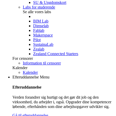
SU & Ungdomskort
Labs for studerende
Se alle vores labs
BIM Lab
Dimselab
Fablab
Makerspace
Pilot
SustainaLab
Zealab
Zealand Connected Starters
For censorer
Information til censorer
Kalender
Kalender
Efteruddannelse
Menu
Efteruddannelse
Verden forandrer sig hurtigt og det gør dit job og den
virksomhed, du arbejder i, også. Opgrader dine kompetencer
løbende, efterhånden som dine arbejdsopgaver udvikler sig.
Gå til efteruddannelse