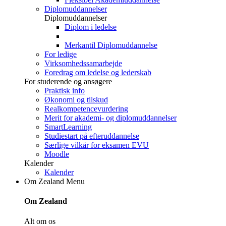
Diplomuddannelser
Diplomuddannelser
Diplom i ledelse
Merkantil Diplomuddannelse
For ledige
Virksomhedssamarbejde
Foredrag om ledelse og lederskab
For studerende og ansøgere
Praktisk info
Økonomi og tilskud
Realkompetencevurdering
Merit for akademi- og diplomuddannelser
SmartLearning
Studiestart på efteruddannelse
Særlige vilkår for eksamen EVU
Moodle
Kalender
Kalender
Om Zealand
Menu
Om Zealand
Alt om os