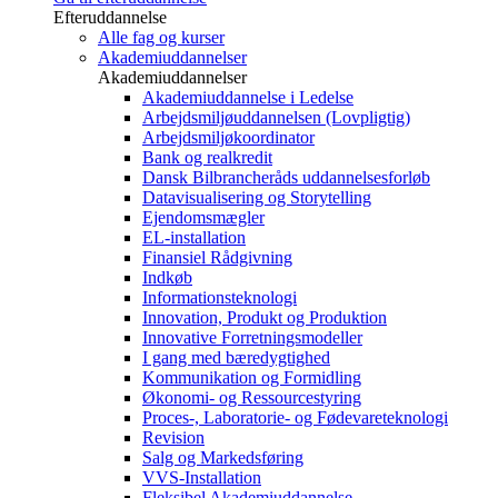
Efteruddannelse
Alle fag og kurser
Akademiuddannelser
Akademiuddannelser
Akademiuddannelse i Ledelse
Arbejdsmiljøuddannelsen (Lovpligtig)
Arbejdsmiljøkoordinator
Bank og realkredit
Dansk Bilbrancheråds uddannelsesforløb
Datavisualisering og Storytelling
Ejendomsmægler
EL-installation
Finansiel Rådgivning
Indkøb
Informationsteknologi
Innovation, Produkt og Produktion
Innovative Forretningsmodeller
I gang med bæredygtighed
Kommunikation og Formidling
Økonomi- og Ressourcestyring
Proces-, Laboratorie- og Fødevareteknologi
Revision
Salg og Markedsføring
VVS-Installation
Fleksibel Akademiuddannelse