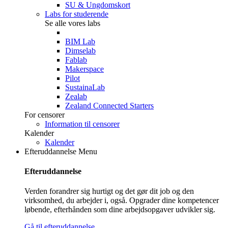
SU & Ungdomskort
Labs for studerende
Se alle vores labs
BIM Lab
Dimselab
Fablab
Makerspace
Pilot
SustainaLab
Zealab
Zealand Connected Starters
For censorer
Information til censorer
Kalender
Kalender
Efteruddannelse
Menu
Efteruddannelse
Verden forandrer sig hurtigt og det gør dit job og den
virksomhed, du arbejder i, også. Opgrader dine kompetencer
løbende, efterhånden som dine arbejdsopgaver udvikler sig.
Gå til efteruddannelse