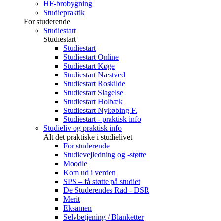
HF-brobygning
Studiepraktik
For studerende
Studiestart
Studiestart
Studiestart
Studiestart Online
Studiestart Køge
Studiestart Næstved
Studiestart Roskilde
Studiestart Slagelse
Studiestart Holbæk
Studiestart Nykøbing F.
Studiestart - praktisk info
Studieliv og praktisk info
Alt det praktiske i studielivet
For studerende
Studievejledning og -støtte
Moodle
Kom ud i verden
SPS – få støtte på studiet
De Studerendes Råd - DSR
Merit
Eksamen
Selvbetjening / Blanketter