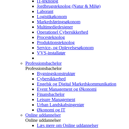
IT-teknolog
Jordbrugsteknolog (Natur & Miljø)
Laborant
Logistikøkonom
Markedsføringsøkonom
Multimediedesigner
Operationel Cybersikkerhed
Procesteknolog
Produktionsteknolog
Service- og Oplevelsesøkonom
VVS-installatør
Professionsbachelor
Professionsbachelor
Bygningskonstruktør
Cybersikkerhed
Engelsk og Digital Markedskommunikation
Event Management og Økonomi
Finansbachelor
Leisure Management
Urban Landskabsingeniør
Økonomi og IT
Online uddannelser
Online uddannelser
Læs mere om Online uddannelser