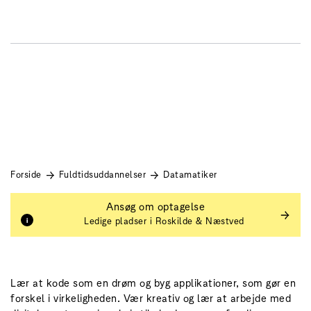
Zealand
DK
EN
Datamatiker
Forside
Fuldtidsuddannelser
Datamatiker
Ansøg om optagelse
Ledige pladser i Roskilde & Næstved
Lær at kode som en drøm og byg applikationer, som gør en
forskel i virkeligheden. Vær kreativ og lær at arbejde med