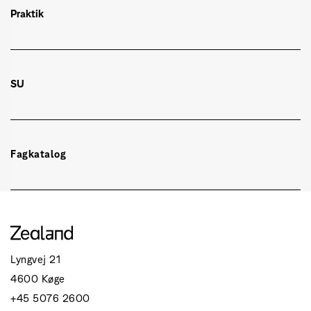
Praktik
SU
Fagkatalog
Få overblik over uddannelsens fag og indhold i
fagkataloget.
Se uddannelsens fagkatalog
Lyngvej 21
4600 Køge
+45 5076 2600