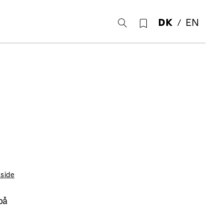
DK
EN
side
på