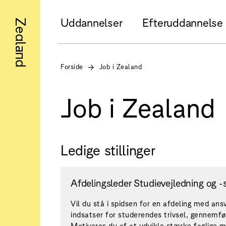
Uddannelser
Efteruddannelse
Zealand
Forside
Job i Zealand
Job i Zealand
Ledige stillinger
Afdelingsleder Studievejledning og -
Vil du stå i spidsen for en afdeling med ansv
indsatser for studerendes trivsel, gennemfø
Motiveres du af at udvikle stærke faglige mi