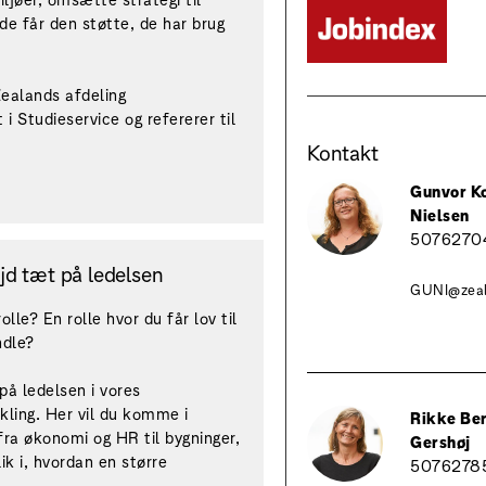
e får den støtte, de har brug
Zealands afdeling
 i Studieservice og refererer til
Kontakt
Gunvor K
Nielsen
5076270
ejd tæt på ledelsen
GUNI@zeal
le? En rolle hvor du får lov til
ndle?
 på ledelsen i vores
kling. Her vil du komme i
Rikke Be
ra økonomi og HR til bygninger,
Gershøj
lik i, hvordan en større
5076278