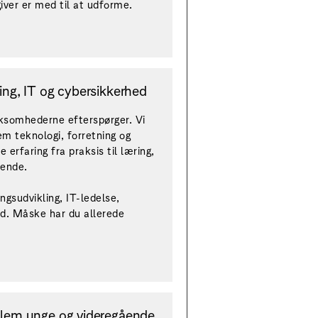
giver er med til at udforme.
kling, IT og cybersikkerhed
irksomhederne efterspørger. Vi
em teknologi, forretning og
erfaring fra praksis til læring,
rende.
ngsudvikling, IT-ledelse,
d. Måske har du allerede
llem unge og videregående