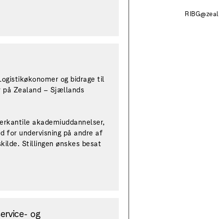
RIBG@zeal
ogistikøkonomer og bidrage til
r på Zealand – Sjællands
merkantile akademiuddannelser,
 for undervisning på andre af
ilde. Stillingen ønskes besat
ervice- og