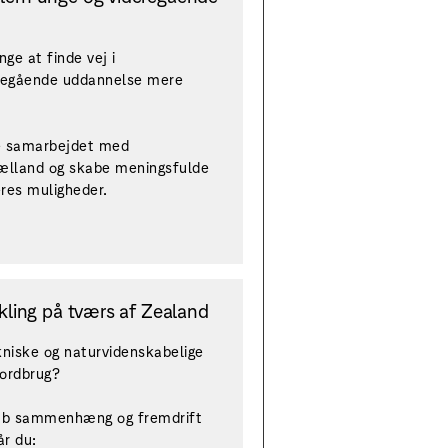
nge at finde vej i
eregående uddannelse mere
kle samarbejdet med
ælland og skabe meningsfulde
eres muligheder.
kling på tværs af Zealand
ekniske og naturvidenskabelige
jordbrug?
kab sammenhæng og fremdrift
år du: