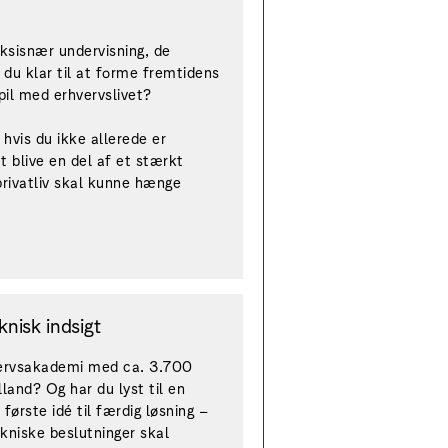
ksisnær undervisning, de
 du klar til at forme fremtidens
il med erhvervslivet?
, hvis du ikke allerede er
 blive en del af et stærkt
 privatliv skal kunne hænge
knisk indsigt
hvervsakademi med ca. 3.700
land? Og har du lyst til en
 første idé til færdig løsning –
ekniske beslutninger skal