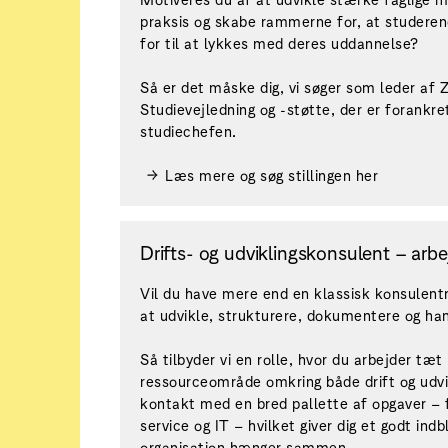
praksis og skabe rammerne for, at studerend
for til at lykkes med deres uddannelse?
Så er det måske dig, vi søger som leder af 
Studievejledning og -støtte, der er forankret
studiechefen.
Læs mere og søg stillingen her
Drifts- og udviklingskonsulent – arb
Vil du have mere end en klassisk konsulentrol
at udvikle, strukturere, dokumentere og ha
Så tilbyder vi en rolle, hvor du arbejder tæt
ressourceområde omkring både drift og udvi
kontakt med en bred pallette af opgaver – f
service og IT – hvilket giver dig et godt indb
organisation hænger sammen.