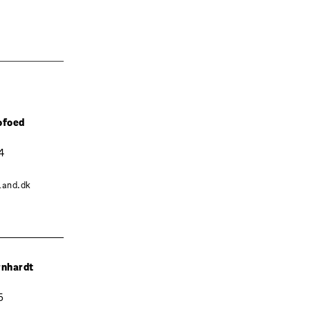
ofoed
4
and.dk
rnhardt
5