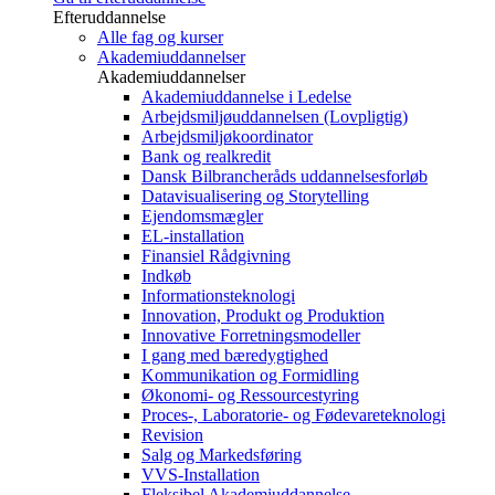
Efteruddannelse
Alle fag og kurser
Akademiuddannelser
Akademiuddannelser
Akademiuddannelse i Ledelse
Arbejdsmiljøuddannelsen (Lovpligtig)
Arbejdsmiljøkoordinator
Bank og realkredit
Dansk Bilbrancheråds uddannelsesforløb
Datavisualisering og Storytelling
Ejendomsmægler
EL-installation
Finansiel Rådgivning
Indkøb
Informationsteknologi
Innovation, Produkt og Produktion
Innovative Forretningsmodeller
I gang med bæredygtighed
Kommunikation og Formidling
Økonomi- og Ressourcestyring
Proces-, Laboratorie- og Fødevareteknologi
Revision
Salg og Markedsføring
VVS-Installation
Fleksibel Akademiuddannelse