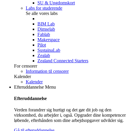
SU & Ungdomskort
Labs for studerende
Se alle vores labs
BIM Lab
Dimselab
Fablab
Makerspace
Pilot
SustainaLab
Zealab
Zealand Connected Starters
For censorer
Information til censorer
Kalender
Kalender
Efteruddannelse
Menu
Efteruddannelse
Verden forandrer sig hurtigt og det gør dit job og den
virksomhed, du arbejder i, også. Opgrader dine kompetencer
løbende, efterhånden som dine arbejdsopgaver udvikler sig.
Gå til efteruddannelse