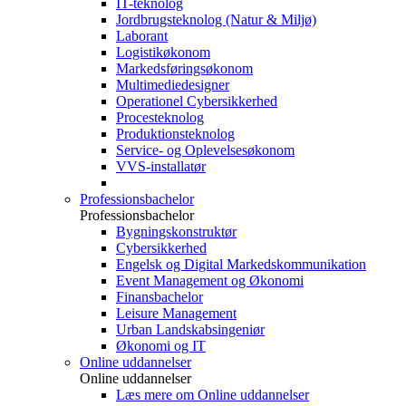
IT-teknolog
Jordbrugsteknolog (Natur & Miljø)
Laborant
Logistikøkonom
Markedsføringsøkonom
Multimediedesigner
Operationel Cybersikkerhed
Procesteknolog
Produktionsteknolog
Service- og Oplevelsesøkonom
VVS-installatør
Professionsbachelor
Professionsbachelor
Bygningskonstruktør
Cybersikkerhed
Engelsk og Digital Markedskommunikation
Event Management og Økonomi
Finansbachelor
Leisure Management
Urban Landskabsingeniør
Økonomi og IT
Online uddannelser
Online uddannelser
Læs mere om Online uddannelser