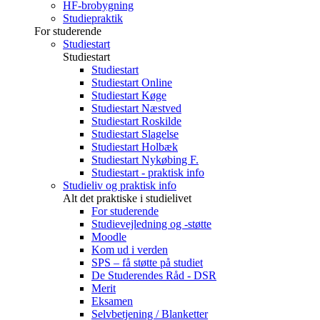
HF-brobygning
Studiepraktik
For studerende
Studiestart
Studiestart
Studiestart
Studiestart Online
Studiestart Køge
Studiestart Næstved
Studiestart Roskilde
Studiestart Slagelse
Studiestart Holbæk
Studiestart Nykøbing F.
Studiestart - praktisk info
Studieliv og praktisk info
Alt det praktiske i studielivet
For studerende
Studievejledning og -støtte
Moodle
Kom ud i verden
SPS – få støtte på studiet
De Studerendes Råd - DSR
Merit
Eksamen
Selvbetjening / Blanketter