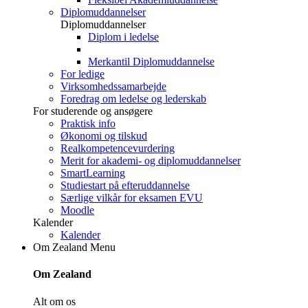
Diplomuddannelser
Diplomuddannelser
Diplom i ledelse
Merkantil Diplomuddannelse
For ledige
Virksomhedssamarbejde
Foredrag om ledelse og lederskab
For studerende og ansøgere
Praktisk info
Økonomi og tilskud
Realkompetencevurdering
Merit for akademi- og diplomuddannelser
SmartLearning
Studiestart på efteruddannelse
Særlige vilkår for eksamen EVU
Moodle
Kalender
Kalender
Om Zealand
Menu
Om Zealand
Alt om os