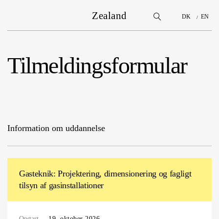
Zealand
DK
EN
Tilmeldingsformular
Information om uddannelse
Gasteknik: Projektering, dimensionering og fagligt
tilsyn af gasinstallationer
Opstart
19. oktober 2026