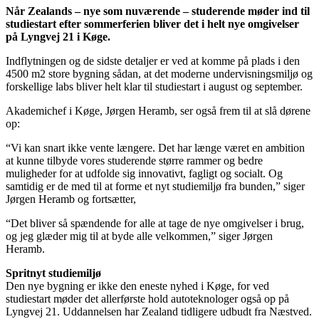
Når Zealands – nye som nuværende – studerende møder ind til
studiestart efter sommerferien bliver det i helt nye omgivelser
på Lyngvej 21 i Køge.
Indflytningen og de sidste detaljer er ved at komme på plads i den
4500 m2 store bygning sådan, at det moderne undervisningsmiljø og
forskellige labs bliver helt klar til studiestart i august og september.
Akademichef i Køge, Jørgen Heramb, ser også frem til at slå dørene
op:
“Vi kan snart ikke vente længere. Det har længe været en ambition
at kunne tilbyde vores studerende større rammer og bedre
muligheder for at udfolde sig innovativt, fagligt og socialt. Og
samtidig er de med til at forme et nyt studiemiljø fra bunden,” siger
Jørgen Heramb og fortsætter,
“Det bliver så spændende for alle at tage de nye omgivelser i brug,
og jeg glæder mig til at byde alle velkommen,” siger Jørgen
Heramb.
Spritnyt studiemiljø
Den nye bygning er ikke den eneste nyhed i Køge, for ved
studiestart møder det allerførste hold autoteknologer også op på
Lyngvej 21. Uddannelsen har Zealand tidligere udbudt fra Næstved.