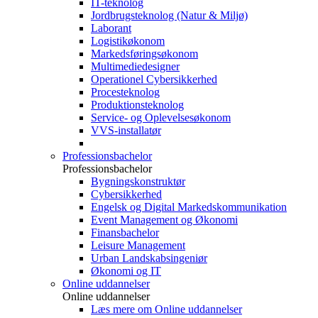
IT-teknolog
Jordbrugsteknolog (Natur & Miljø)
Laborant
Logistikøkonom
Markedsføringsøkonom
Multimediedesigner
Operationel Cybersikkerhed
Procesteknolog
Produktionsteknolog
Service- og Oplevelsesøkonom
VVS-installatør
Professionsbachelor
Professionsbachelor
Bygningskonstruktør
Cybersikkerhed
Engelsk og Digital Markedskommunikation
Event Management og Økonomi
Finansbachelor
Leisure Management
Urban Landskabsingeniør
Økonomi og IT
Online uddannelser
Online uddannelser
Læs mere om Online uddannelser