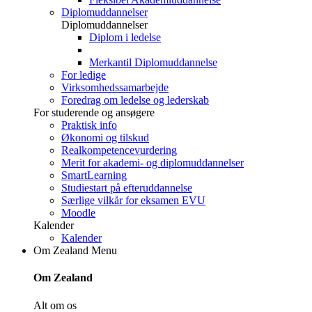
Diplomuddannelser
Diplomuddannelser
Diplom i ledelse
Merkantil Diplomuddannelse
For ledige
Virksomhedssamarbejde
Foredrag om ledelse og lederskab
For studerende og ansøgere
Praktisk info
Økonomi og tilskud
Realkompetencevurdering
Merit for akademi- og diplomuddannelser
SmartLearning
Studiestart på efteruddannelse
Særlige vilkår for eksamen EVU
Moodle
Kalender
Kalender
Om Zealand
Menu
Om Zealand
Alt om os