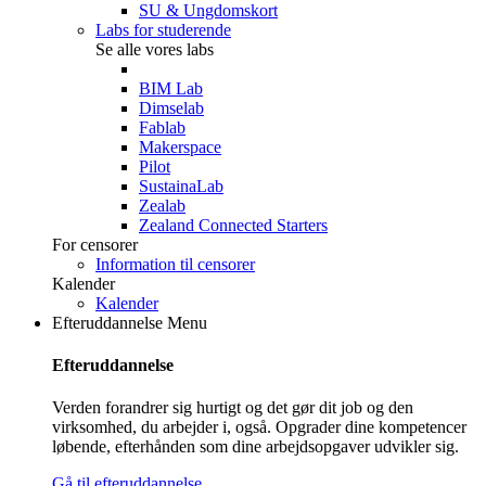
SU & Ungdomskort
Labs for studerende
Se alle vores labs
BIM Lab
Dimselab
Fablab
Makerspace
Pilot
SustainaLab
Zealab
Zealand Connected Starters
For censorer
Information til censorer
Kalender
Kalender
Efteruddannelse
Menu
Efteruddannelse
Verden forandrer sig hurtigt og det gør dit job og den
virksomhed, du arbejder i, også. Opgrader dine kompetencer
løbende, efterhånden som dine arbejdsopgaver udvikler sig.
Gå til efteruddannelse