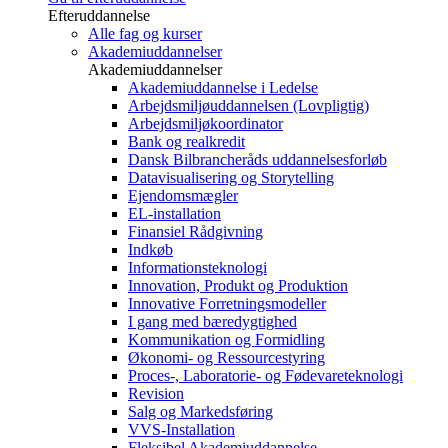
Efteruddannelse
Alle fag og kurser
Akademiuddannelser
Akademiuddannelser
Akademiuddannelse i Ledelse
Arbejdsmiljøuddannelsen (Lovpligtig)
Arbejdsmiljøkoordinator
Bank og realkredit
Dansk Bilbrancheråds uddannelsesforløb
Datavisualisering og Storytelling
Ejendomsmægler
EL-installation
Finansiel Rådgivning
Indkøb
Informationsteknologi
Innovation, Produkt og Produktion
Innovative Forretningsmodeller
I gang med bæredygtighed
Kommunikation og Formidling
Økonomi- og Ressourcestyring
Proces-, Laboratorie- og Fødevareteknologi
Revision
Salg og Markedsføring
VVS-Installation
Fleksibel Akademiuddannelse