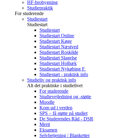
HF-brobygning
Studiepraktik
For studerende
Studiestart
Studiestart
Studiestart
Studiestart Online
Studiestart Køge
Studiestart Næstved
Studiestart Roskilde
Studiestart Slagelse
Studiestart Holbæk
Studiestart Nykøbing F.
Studiestart - praktisk info
Studieliv og praktisk info
Alt det praktiske i studielivet
For studerende
Studievejledning og -støtte
Moodle
Kom ud i verden
SPS – få støtte på studiet
De Studerendes Råd - DSR
Merit
Eksamen
Selvbetjening / Blanketter