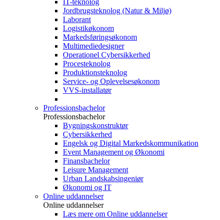
IT-teknolog
Jordbrugsteknolog (Natur & Miljø)
Laborant
Logistikøkonom
Markedsføringsøkonom
Multimediedesigner
Operationel Cybersikkerhed
Procesteknolog
Produktionsteknolog
Service- og Oplevelsesøkonom
VVS-installatør
Professionsbachelor
Professionsbachelor
Bygningskonstruktør
Cybersikkerhed
Engelsk og Digital Markedskommunikation
Event Management og Økonomi
Finansbachelor
Leisure Management
Urban Landskabsingeniør
Økonomi og IT
Online uddannelser
Online uddannelser
Læs mere om Online uddannelser