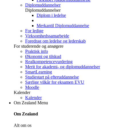
Diplomuddannelser
Diplomuddannelser
Diplom i ledelse
Merkantil Diplomuddannelse
For ledige
Virksomhedssamarbejde
Foredrag om ledelse og lederskab
For studerende og ansøgere
Praktisk info
Økonomi og tilskud
Realkompetencevurdering
Merit for akademi- og diplomuddannelser
SmartLearning
Studiestart på efteruddannelse
Særlige vilkår for eksamen EVU
Moodle
Kalender
Kalender
Om Zealand
Menu
Om Zealand
Alt om os