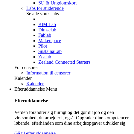
SU & Ungdomskort
Labs for studerende
Se alle vores labs
BIM Lab
Dimselab
Fablab
Makerspace
Pilot
SustainaLab
Zealab
Zealand Connected Starters
For censorer
Information til censorer
Kalender
Kalender
Efteruddannelse
Menu
Efteruddannelse
Verden forandrer sig hurtigt og det gør dit job og den
virksomhed, du arbejder i, også. Opgrader dine kompetencer
løbende, efterhånden som dine arbejdsopgaver udvikler sig.
Gå til efteruddannelse