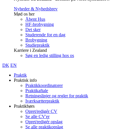
Nyheder & Nyhedsbrev
Mød os her
Åbent Hus
HF-brobygning
Det sker
Studerende for en dag
Brobygning
Studiepraktik
Karriere i Zealand
Søg en ledig stilling hos os
DK
EN
Praktik
Praktisk info
Praktikkoordinatorer
Praktikaftale
Retningslinjer og regler for praktik
Iværksætterpraktik
Praktikbørs
Opret/redigér CV
Se alle CV'er
Opret/redigér opslag
Se alle praktikopslag