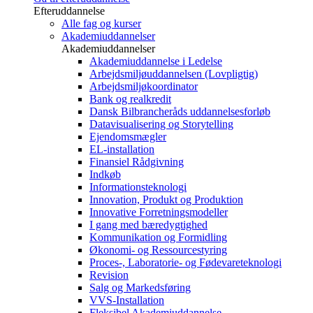
Efteruddannelse
Alle fag og kurser
Akademiuddannelser
Akademiuddannelser
Akademiuddannelse i Ledelse
Arbejdsmiljøuddannelsen (Lovpligtig)
Arbejdsmiljøkoordinator
Bank og realkredit
Dansk Bilbrancheråds uddannelsesforløb
Datavisualisering og Storytelling
Ejendomsmægler
EL-installation
Finansiel Rådgivning
Indkøb
Informationsteknologi
Innovation, Produkt og Produktion
Innovative Forretningsmodeller
I gang med bæredygtighed
Kommunikation og Formidling
Økonomi- og Ressourcestyring
Proces-, Laboratorie- og Fødevareteknologi
Revision
Salg og Markedsføring
VVS-Installation
Fleksibel Akademiuddannelse