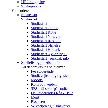
HF-brobygning
Studiepraktik
For studerende
Studiestart
Studiestart
Studiestart
Studiestart Online
Studiestart Køge
Studiestart Næstved
Studiestart Roskilde
Studiestart Slagelse
Studiestart Holbæk
Studiestart Nykøbing F.
Studiestart - praktisk info
Studieliv og praktisk info
Alt det praktiske i studielivet
For studerende
Studievejledning og -støtte
Moodle
Kom ud i verden
SPS – få støtte på studiet
De Studerendes Råd - DSR
Merit
Eksamen
Selvbetjening / Blanketter