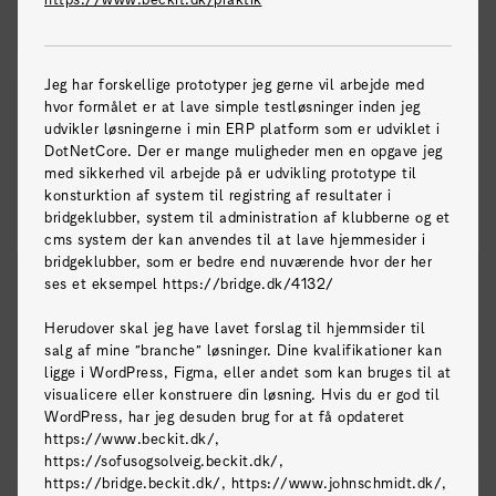
Ansøgningsfrist:
24.08.2026
Jeg har forskellige prototyper jeg gerne vil arbejde med
hvor formålet er at lave simple testløsninger inden jeg
udvikler løsningerne i min ERP platform som er udviklet i
DotNetCore. Der er mange muligheder men en opgave jeg
med sikkerhed vil arbejde på er udvikling prototype til
konsturktion af system til registring af resultater i
bridgeklubber, system til administration af klubberne og et
cms system der kan anvendes til at lave hjemmesider i
bridgeklubber, som er bedre end nuværende hvor der her
ses et eksempel https://bridge.dk/4132/
Marketing intern at Dreamplan - take
Wizflow to market with our army of AI
Herudover skal jeg have lavet forslag til hjemmsider til
salg af mine "branche" løsninger. Dine kvalifikationer kan
agents
ligge i WordPress, Figma, eller andet som kan bruges til at
visualicere eller konstruere din løsning. Hvis du er god til
WordPress, har jeg desuden brug for at få opdateret
Dreamplan.io
https://www.beckit.dk/,
https://sofusogsolveig.beckit.dk/,
https://bridge.beckit.dk/, https://www.johnschmidt.dk/,