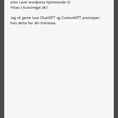
eller lavet wordpress hjemmeside til
https://customgpt.dk/
Jeg vil gerne lave ChatGPT og CustomGPT prototyper,
hvis dette har din interesse.
Praktikant i salg og forretningsudvikling hos
omniday.ai
Omniday