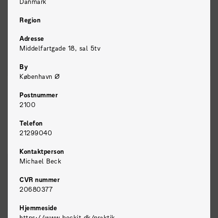
Danmark
Region
Region
Adresse
Middelfartgade 18, sal 5tv
By
København Ø
Postnummer
2100
Telefon
21299040
Kontaktperson
Michael Beck
SoMe-student med sans for visuel
CVR nummer
formidling og content der virker
20680377
Hjemmeside
Mentorbarn - relationer for livet
https://www.beckit.dk/praktik