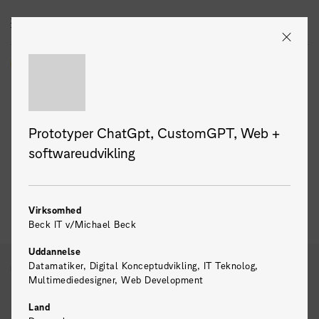
Zealand
DK
EN
Praktik
Praktisk info
Praktikbørs
For virksomheder
Prototyper ChatGpt, CustomGPT, Web +
softwareudvikling
Praktikopslag
Virksomhed
Beck IT v/Michael Beck
Uddannelse
Datamatiker, Digital Konceptudvikling, IT Teknolog,
Praktik
Praktikopslag
Multimediedesigner, Web Development
Uddannelse
Land