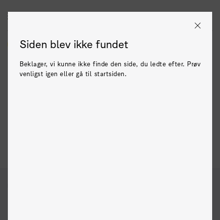
Zealand
DK
EN
Siden blev ikke fundet
Praktik
Praktisk info
Praktikbørs
For virksomheder
Beklager, vi kunne ikke finde den side, du ledte efter. Prøv
venligst igen eller gå til startsiden.
Praktikopslag
Praktik
Praktikopslag
Uddannelse