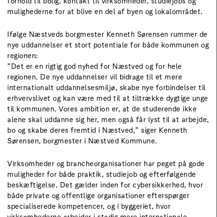
forhold til bolig, kontakt til virksomheder, studiejobs og
mulighederne for at blive en del af byen og lokalområdet.
Ifølge Næstveds borgmester Kenneth Sørensen rummer de
nye uddannelser et stort potentiale for både kommunen og
regionen:
”Det er en rigtig god nyhed for Næstved og for hele
regionen. De nye uddannelser vil bidrage til et mere
internationalt uddannelsesmiljø, skabe nye forbindelser til
erhvervslivet og kan være med til at tiltrække dygtige unge
til kommunen. Vores ambition er, at de studerende ikke
alene skal uddanne sig her, men også får lyst til at arbejde,
bo og skabe deres fremtid i Næstved,” siger Kenneth
Sørensen, borgmester i Næstved Kommune.
Virksomheder og brancheorganisationer har peget på gode
muligheder for både praktik, studiejob og efterfølgende
beskæftigelse. Det gælder inden for cybersikkerhed, hvor
både private og offentlige organisationer efterspørger
specialiserede kompetencer, og i byggeriet, hvor
virksomhederne arbejder i stadig mere internationale