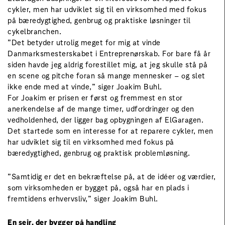
cykler, men har udviklet sig til en virksomhed med fokus
på bæredygtighed, genbrug og praktiske løsninger til
cykelbranchen.
”Det betyder utrolig meget for mig at vinde
Danmarksmesterskabet i Entreprenørskab. For bare få år
siden havde jeg aldrig forestillet mig, at jeg skulle stå på
en scene og pitche foran så mange mennesker – og slet
ikke ende med at vinde,” siger Joakim Buhl.
For Joakim er prisen er først og fremmest en stor
anerkendelse af de mange timer, udfordringer og den
vedholdenhed, der ligger bag opbygningen af ElGaragen.
Det startede som en interesse for at reparere cykler, men
har udviklet sig til en virksomhed med fokus på
bæredygtighed, genbrug og praktisk problemløsning.
”Samtidig er det en bekræftelse på, at de idéer og værdier,
som virksomheden er bygget på, også har en plads i
fremtidens erhvervsliv,” siger Joakim Buhl.
En sejr, der bygger på handling