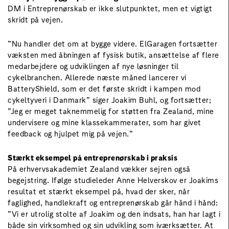
DM i Entreprenørskab er ikke slutpunktet, men et vigtigt
skridt på vejen.
”Nu handler det om at bygge videre. ElGaragen fortsætter
væksten med åbningen af fysisk butik, ansættelse af flere
medarbejdere og udviklingen af nye løsninger til
cykelbranchen. Allerede næste måned lancerer vi
BatteryShield, som er det første skridt i kampen mod
cykeltyveri i Danmark” siger Joakim Buhl, og fortsætter;
”Jeg er meget taknemmelig for støtten fra Zealand, mine
undervisere og mine klassekammerater, som har givet
feedback og hjulpet mig på vejen.”
Stærkt eksempel på entreprenørskab i praksis
På erhvervsakademiet Zealand vækker sejren også
begejstring. Ifølge studieleder Anne Helverskov er Joakims
resultat et stærkt eksempel på, hvad der sker, når
faglighed, handlekraft og entreprenørskab går hånd i hånd:
”Vi er utrolig stolte af Joakim og den indsats, han har lagt i
både sin virksomhed og sin udvikling som iværksætter. At