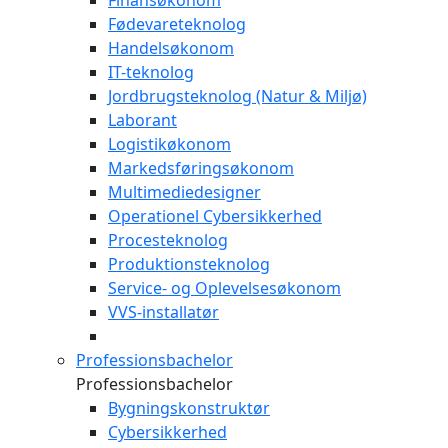
Finansøkonom
Fødevareteknolog
Handelsøkonom
IT-teknolog
Jordbrugsteknolog (Natur & Miljø)
Laborant
Logistikøkonom
Markedsføringsøkonom
Multimediedesigner
Operationel Cybersikkerhed
Procesteknolog
Produktionsteknolog
Service- og Oplevelsesøkonom
VVS-installatør
Professionsbachelor
Professionsbachelor
Bygningskonstruktør
Cybersikkerhed