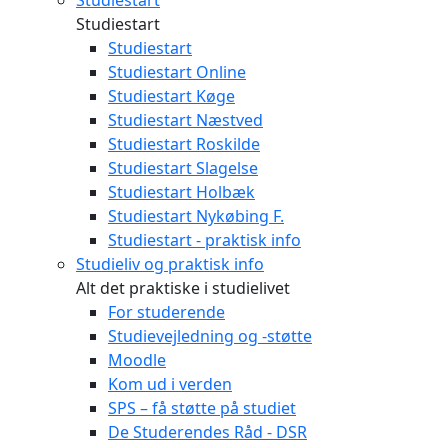
Studiestart
Studiestart
Studiestart
Studiestart Online
Studiestart Køge
Studiestart Næstved
Studiestart Roskilde
Studiestart Slagelse
Studiestart Holbæk
Studiestart Nykøbing F.
Studiestart - praktisk info
Studieliv og praktisk info
Alt det praktiske i studielivet
For studerende
Studievejledning og -støtte
Moodle
Kom ud i verden
SPS – få støtte på studiet
De Studerendes Råd - DSR