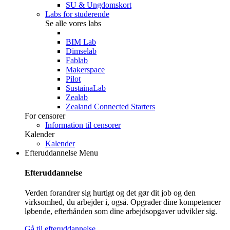
SU & Ungdomskort
Labs for studerende
Se alle vores labs
BIM Lab
Dimselab
Fablab
Makerspace
Pilot
SustainaLab
Zealab
Zealand Connected Starters
For censorer
Information til censorer
Kalender
Kalender
Efteruddannelse
Menu
Efteruddannelse
Verden forandrer sig hurtigt og det gør dit job og den
virksomhed, du arbejder i, også. Opgrader dine kompetencer
løbende, efterhånden som dine arbejdsopgaver udvikler sig.
Gå til efteruddannelse