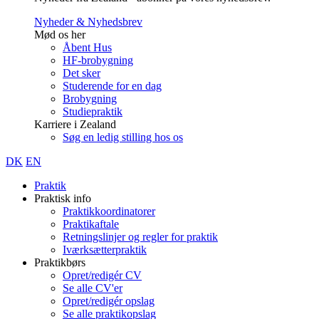
Nyheder & Nyhedsbrev
Mød os her
Åbent Hus
HF-brobygning
Det sker
Studerende for en dag
Brobygning
Studiepraktik
Karriere i Zealand
Søg en ledig stilling hos os
DK
EN
Praktik
Praktisk info
Praktikkoordinatorer
Praktikaftale
Retningslinjer og regler for praktik
Iværksætterpraktik
Praktikbørs
Opret/redigér CV
Se alle CV'er
Opret/redigér opslag
Se alle praktikopslag