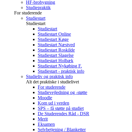
HF-brobygning
Studiepraktik
For studerende
Studiestart
Studiestart
Studiestart
Studiestart Online
Studiestart Køge
Studiestart Næstved
Studiestart Roskilde
Studiestart Slagelse
Studiestart Holbæk
Studiestart Nykøbing F.
Studiestart - praktisk info
Studieliv og praktisk info
Alt det praktiske i studielivet
For studerende
Studievejledning og -støtte
Moodle
Kom ud i verden
SPS – få støtte på studiet
De Studerendes Råd - DSR
Merit
Eksamen
Selvbetjening / Blanketter