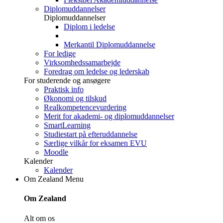
Diplomuddannelser
Diplomuddannelser
Diplom i ledelse
Merkantil Diplomuddannelse
For ledige
Virksomhedssamarbejde
Foredrag om ledelse og lederskab
For studerende og ansøgere
Praktisk info
Økonomi og tilskud
Realkompetencevurdering
Merit for akademi- og diplomuddannelser
SmartLearning
Studiestart på efteruddannelse
Særlige vilkår for eksamen EVU
Moodle
Kalender
Kalender
Om Zealand
Menu
Om Zealand
Alt om os