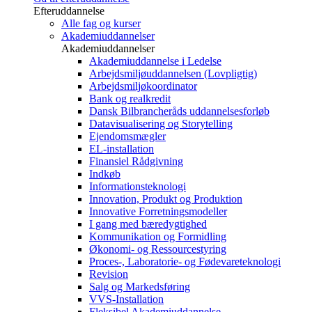
Efteruddannelse
Alle fag og kurser
Akademiuddannelser
Akademiuddannelser
Akademiuddannelse i Ledelse
Arbejdsmiljøuddannelsen (Lovpligtig)
Arbejdsmiljøkoordinator
Bank og realkredit
Dansk Bilbrancheråds uddannelsesforløb
Datavisualisering og Storytelling
Ejendomsmægler
EL-installation
Finansiel Rådgivning
Indkøb
Informationsteknologi
Innovation, Produkt og Produktion
Innovative Forretningsmodeller
I gang med bæredygtighed
Kommunikation og Formidling
Økonomi- og Ressourcestyring
Proces-, Laboratorie- og Fødevareteknologi
Revision
Salg og Markedsføring
VVS-Installation
Fleksibel Akademiuddannelse