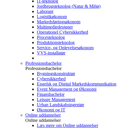
IT-teknolog
Jordbrugsteknolog (Natur & Miljø)
Laborant
Logistikøkonom
Markedsføringsøkonom
Multimediedesigner
Operationel Cybersikkerhed
Procesteknolog
Produktionsteknolog
Service- og Oplevelsesøkonom
VVS-installatør
Professionsbachelor
Professionsbachelor
Bygningskonstruktør
Cybersikkerhed
Engelsk og Digital Markedskommunikation
Event Management og Økonomi
Finansbachelor
Leisure Management
Urban Landskabsingeniør
Økonomi og IT
Online uddannelser
Online uddannelser
Læs mere om Online uddannelser