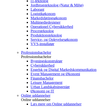
IT-teknolog
Jordbrugsteknolog (Natur & Miljø)
Laborant
Logistikøkonom
Markedsføringsøkonom
Multimediedesigner
Operationel Cybersikkerhed
Procesteknolog
Produktionsteknolog
Service- og Oplevelsesøkonom
VVS-installatør
Professionsbachelor
Professionsbachelor
Bygningskonstruktør
Cybersikkerhed
Engelsk og Digital Markedskommunikation
Event Management og Økonomi
Finansbachelor
Leisure Management
Urban Landskabsingeniør
Økonomi og IT
Online uddannelser
Online uddannelser
Læs mere om Online uddannelser