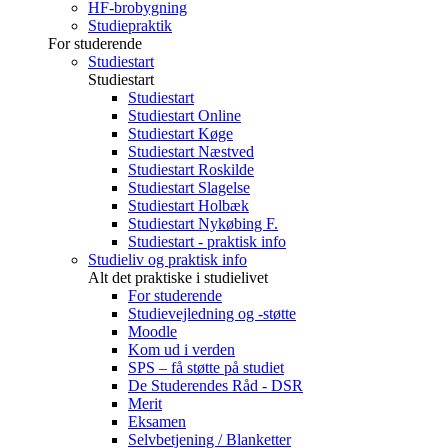
HF-brobygning
Studiepraktik
For studerende
Studiestart
Studiestart
Studiestart
Studiestart Online
Studiestart Køge
Studiestart Næstved
Studiestart Roskilde
Studiestart Slagelse
Studiestart Holbæk
Studiestart Nykøbing F.
Studiestart - praktisk info
Studieliv og praktisk info
Alt det praktiske i studielivet
For studerende
Studievejledning og -støtte
Moodle
Kom ud i verden
SPS – få støtte på studiet
De Studerendes Råd - DSR
Merit
Eksamen
Selvbetjening / Blanketter