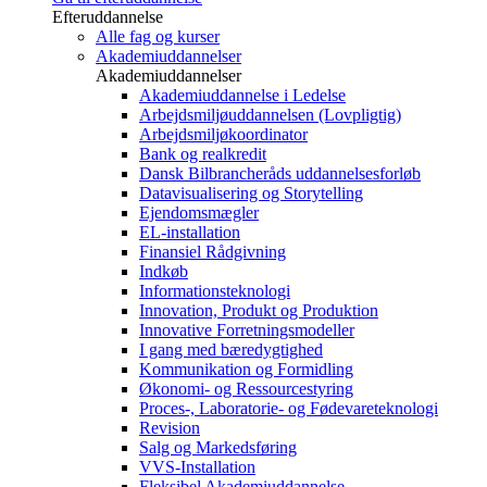
Efteruddannelse
Alle fag og kurser
Akademiuddannelser
Akademiuddannelser
Akademiuddannelse i Ledelse
Arbejdsmiljøuddannelsen (Lovpligtig)
Arbejdsmiljøkoordinator
Bank og realkredit
Dansk Bilbrancheråds uddannelsesforløb
Datavisualisering og Storytelling
Ejendomsmægler
EL-installation
Finansiel Rådgivning
Indkøb
Informationsteknologi
Innovation, Produkt og Produktion
Innovative Forretningsmodeller
I gang med bæredygtighed
Kommunikation og Formidling
Økonomi- og Ressourcestyring
Proces-, Laboratorie- og Fødevareteknologi
Revision
Salg og Markedsføring
VVS-Installation
Fleksibel Akademiuddannelse