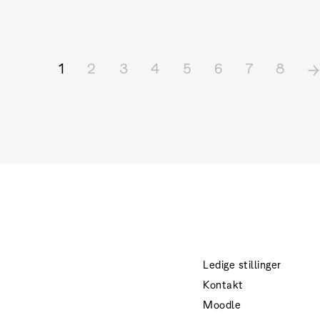
1
2
3
4
5
6
7
8
Ledige stillinger
Kontakt
Moodle