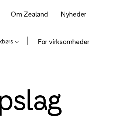
Om Zealand
Nyheder
For virksomheder
kbørs
pslag