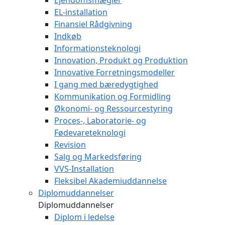
Ejendomsmægler
EL-installation
Finansiel Rådgivning
Indkøb
Informationsteknologi
Innovation, Produkt og Produktion
Innovative Forretningsmodeller
I gang med bæredygtighed
Kommunikation og Formidling
Økonomi- og Ressourcestyring
Proces-, Laboratorie- og
Fødevareteknologi
Revision
Salg og Markedsføring
VVS-Installation
Fleksibel Akademiuddannelse
Diplomuddannelser
Diplomuddannelser
Diplom i ledelse