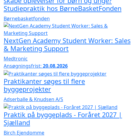
skabe oplevelser for børn og unge?
Studiepraktik hos BørneBasketFonden
Børnebasketfonden
NextGen Academy Student Worker: Sales
& Marketing Support
Medtronic
Ansøgningsfrist:
20.08.2026
Praktikanter søges til flere
byggeprojekter
Adserballe & Knudsen A/S
Praktik på byggeplads - Foråret 2027 |
Sjælland
Birch Ejendomme