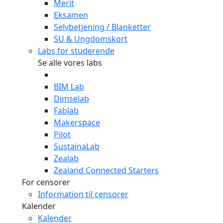
Merit
Eksamen
Selvbetjening / Blanketter
SU & Ungdomskort
Labs for studerende
Se alle vores labs
BIM Lab
Dimselab
Fablab
Makerspace
Pilot
SustainaLab
Zealab
Zealand Connected Starters
For censorer
Information til censorer
Kalender
Kalender