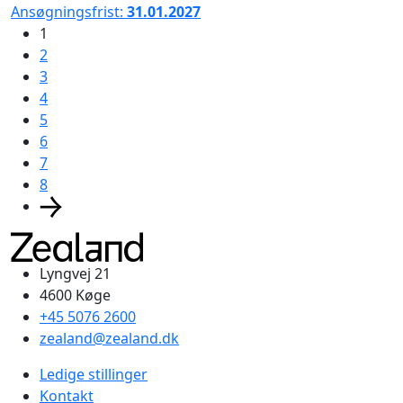
Ansøgningsfrist:
31.01.2027
1
2
3
4
5
6
7
8
Lyngvej 21
4600 Køge
+45 5076 2600
zealand@zealand.dk
Ledige stillinger
Kontakt