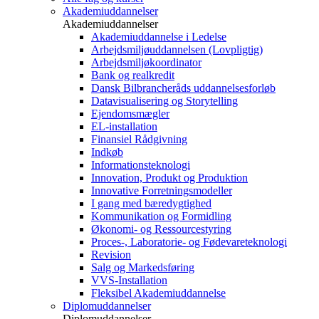
Akademiuddannelser
Akademiuddannelser
Akademiuddannelse i Ledelse
Arbejdsmiljøuddannelsen (Lovpligtig)
Arbejdsmiljøkoordinator
Bank og realkredit
Dansk Bilbrancheråds uddannelsesforløb
Datavisualisering og Storytelling
Ejendomsmægler
EL-installation
Finansiel Rådgivning
Indkøb
Informationsteknologi
Innovation, Produkt og Produktion
Innovative Forretningsmodeller
I gang med bæredygtighed
Kommunikation og Formidling
Økonomi- og Ressourcestyring
Proces-, Laboratorie- og Fødevareteknologi
Revision
Salg og Markedsføring
VVS-Installation
Fleksibel Akademiuddannelse
Diplomuddannelser
Diplomuddannelser