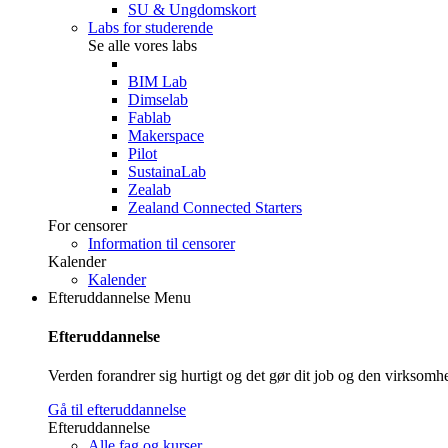
SU & Ungdomskort
Labs for studerende
Se alle vores labs
BIM Lab
Dimselab
Fablab
Makerspace
Pilot
SustainaLab
Zealab
Zealand Connected Starters
For censorer
Information til censorer
Kalender
Kalender
Efteruddannelse
Menu
Efteruddannelse
Verden forandrer sig hurtigt og det gør dit job og den virksom
Gå til efteruddannelse
Efteruddannelse
Alle fag og kurser