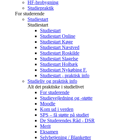
HF-brobygning
Studiepraktik
For studerende
Studiestart
Studiestart
Studiestart
Studiestart Online
Studiestart Køge
Studiestart Næstved
Studiestart Roskilde
Studiestart Slagelse
Studiestart Holbæk
Studiestart Nykøbing F.
Studiestart - praktisk info
Studieliv og praktisk info
Alt det praktiske i studielivet
For studerende
Studievejledning og -støtte
Moodle
Kom ud i verden
SPS – få støtte på studiet
De Studerendes Råd - DSR
Merit
Eksamen
Selvbetjening / Blanketter