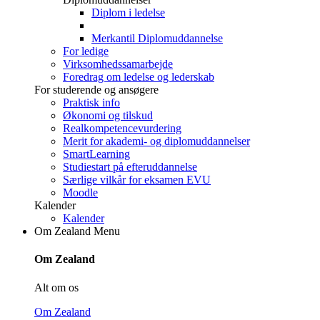
Diplom i ledelse
Merkantil Diplomuddannelse
For ledige
Virksomhedssamarbejde
Foredrag om ledelse og lederskab
For studerende og ansøgere
Praktisk info
Økonomi og tilskud
Realkompetencevurdering
Merit for akademi- og diplomuddannelser
SmartLearning
Studiestart på efteruddannelse
Særlige vilkår for eksamen EVU
Moodle
Kalender
Kalender
Om Zealand
Menu
Om Zealand
Alt om os
Om Zealand