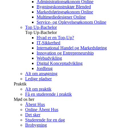
Administrationsøkonom Online
Bygningskonstruktør Blended
Markedsføringsøkonom Online
Multimediedesigner Online
Service- og Oplevelsesøkonom Online
Top Up-Bachelor
Top Up-Bachelor
Hvad er en Top-Up?
IT-Sikkerhed
International Handel og Markedsføring
Innovation og Entrepreneurship
Webudvikling
Digital Konceptudvikling
Jordbrug
Alt om ansøgning
Ledige pladser
Praktik
Alt om praktik
Få en studerende i praktik
Mød os her
Åbent Hus
Online Åbent Hus
Det sker
Studerende for en dag
Brobygning