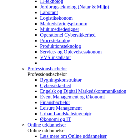
IT-teknolog
Jordbrugsteknolog (Natur & Miljø)
Laborant
Logistikøkonom
Markedsføringsøkonom
Multimediedesigner
Operationel Cybersikkerhed
Procesteknolog
Produktionsteknolog
Service- og Oplevelsesøkonom
VVS-installatør
Professionsbachelor
Professionsbachelor
Bygningskonstruktør
Cybersikkerhed
Engelsk og Digital Markedskommunikation
Event Management og Økonomi
Finansbachelor
Leisure Management
Urban Landskabsingeniør
Økonomi og IT
Online uddannelser
Online uddannelser
Læs mere om Online uddannelser