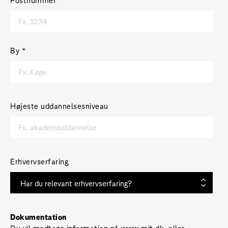
By
*
Højeste uddannelsesniveau
Erhvervserfaring
Dokumentation
Du vil modtage information på
www.mit.dk
eller