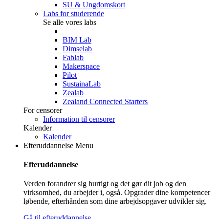
SU & Ungdomskort
Labs for studerende
Se alle vores labs
BIM Lab
Dimselab
Fablab
Makerspace
Pilot
SustainaLab
Zealab
Zealand Connected Starters
For censorer
Information til censorer
Kalender
Kalender
Efteruddannelse
Menu
Efteruddannelse
Verden forandrer sig hurtigt og det gør dit job og den
virksomhed, du arbejder i, også. Opgrader dine kompetencer
løbende, efterhånden som dine arbejdsopgaver udvikler sig.
Gå til efteruddannelse