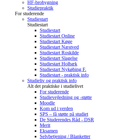
HF-brobygning
Studiepraktik
For studerende
Studiestart
Studiestart
Studiestart
Studiestart Online
Studiestart Køge
Studiestart Næstved
Studiestart Roskilde
Studiestart Slagelse
Studiestart Holbæk
Studiestart Nykøbing F.
Studiestart - praktisk info
Studieliv og praktisk info
Alt det praktiske i studielivet
For studerende
Studievejledning og -støtte
Moodle
Kom ud i verden
SPS – få støtte på studiet
De Studerendes Råd - DSR
Merit
Eksamen
Selvbetjening / Blanketter