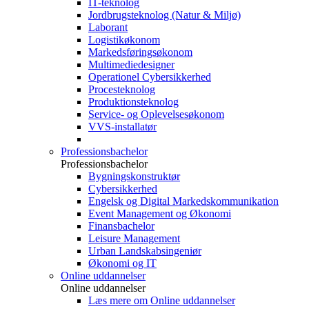
IT-teknolog
Jordbrugsteknolog (Natur & Miljø)
Laborant
Logistikøkonom
Markedsføringsøkonom
Multimediedesigner
Operationel Cybersikkerhed
Procesteknolog
Produktionsteknolog
Service- og Oplevelsesøkonom
VVS-installatør
Professionsbachelor
Professionsbachelor
Bygningskonstruktør
Cybersikkerhed
Engelsk og Digital Markedskommunikation
Event Management og Økonomi
Finansbachelor
Leisure Management
Urban Landskabsingeniør
Økonomi og IT
Online uddannelser
Online uddannelser
Læs mere om Online uddannelser