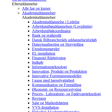
Efteruddannelse
Alle fag og kurser
Akademiuddannelser
Akademiuddannelser
Akademiuddannelse i Ledelse
Arbejdsmiljøuddannelsen (Lovpligtig)
Arbejdsmiljøkoordinator
Bank og realkredit
Dansk Bilbrancheråds uddannelsesforløb
Datavisualisering og Storytelling
Ejendomsmægler
EL-installation
Finansiel Rådgivning
Indkøb
Informationsteknologi
Innovation, Produkt og Produktion
Innovative Forretningsmodeller
I gang med bæredygtighed
Kommunikation og Formidling
Økonomi- og Ressourcestyring
Proces-, Laboratorie- og Fødevareteknologi
Revision
Salg og Markedsføring
VVS-Installation
Fleksibel Akademiuddannelse