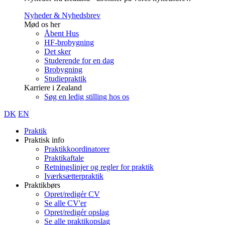
Nyheder & Nyhedsbrev
Mød os her
Åbent Hus
HF-brobygning
Det sker
Studerende for en dag
Brobygning
Studiepraktik
Karriere i Zealand
Søg en ledig stilling hos os
DK
EN
Praktik
Praktisk info
Praktikkoordinatorer
Praktikaftale
Retningslinjer og regler for praktik
Iværksætterpraktik
Praktikbørs
Opret/redigér CV
Se alle CV'er
Opret/redigér opslag
Se alle praktikopslag