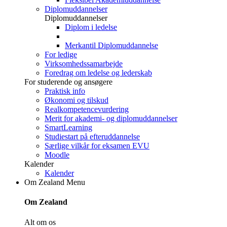
Diplomuddannelser
Diplomuddannelser
Diplom i ledelse
Merkantil Diplomuddannelse
For ledige
Virksomhedssamarbejde
Foredrag om ledelse og lederskab
For studerende og ansøgere
Praktisk info
Økonomi og tilskud
Realkompetencevurdering
Merit for akademi- og diplomuddannelser
SmartLearning
Studiestart på efteruddannelse
Særlige vilkår for eksamen EVU
Moodle
Kalender
Kalender
Om Zealand
Menu
Om Zealand
Alt om os