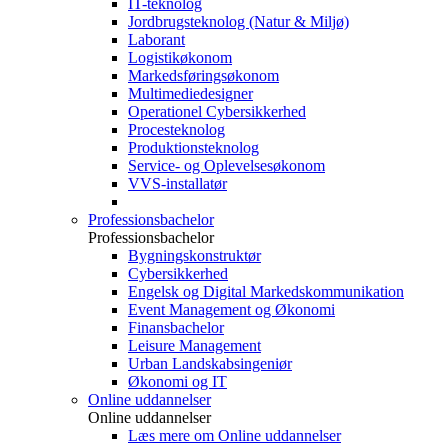
IT-teknolog
Jordbrugsteknolog (Natur & Miljø)
Laborant
Logistikøkonom
Markedsføringsøkonom
Multimediedesigner
Operationel Cybersikkerhed
Procesteknolog
Produktionsteknolog
Service- og Oplevelsesøkonom
VVS-installatør
Professionsbachelor
Professionsbachelor
Bygningskonstruktør
Cybersikkerhed
Engelsk og Digital Markedskommunikation
Event Management og Økonomi
Finansbachelor
Leisure Management
Urban Landskabsingeniør
Økonomi og IT
Online uddannelser
Online uddannelser
Læs mere om Online uddannelser