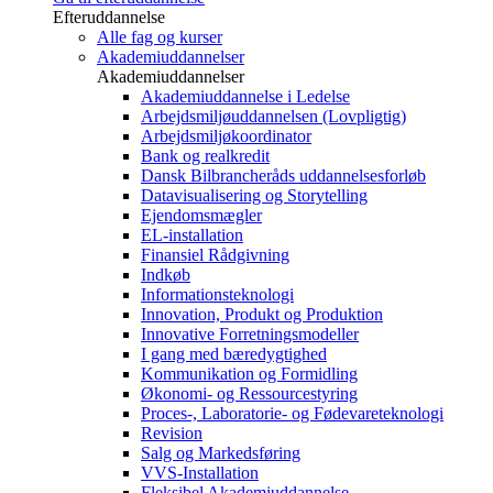
Efteruddannelse
Alle fag og kurser
Akademiuddannelser
Akademiuddannelser
Akademiuddannelse i Ledelse
Arbejdsmiljøuddannelsen (Lovpligtig)
Arbejdsmiljøkoordinator
Bank og realkredit
Dansk Bilbrancheråds uddannelsesforløb
Datavisualisering og Storytelling
Ejendomsmægler
EL-installation
Finansiel Rådgivning
Indkøb
Informationsteknologi
Innovation, Produkt og Produktion
Innovative Forretningsmodeller
I gang med bæredygtighed
Kommunikation og Formidling
Økonomi- og Ressourcestyring
Proces-, Laboratorie- og Fødevareteknologi
Revision
Salg og Markedsføring
VVS-Installation
Fleksibel Akademiuddannelse