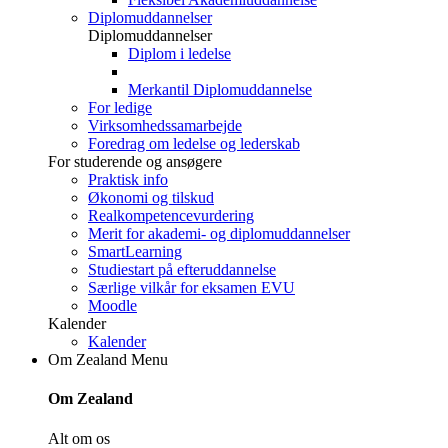
Diplomuddannelser
Diplomuddannelser
Diplom i ledelse
Merkantil Diplomuddannelse
For ledige
Virksomhedssamarbejde
Foredrag om ledelse og lederskab
For studerende og ansøgere
Praktisk info
Økonomi og tilskud
Realkompetencevurdering
Merit for akademi- og diplomuddannelser
SmartLearning
Studiestart på efteruddannelse
Særlige vilkår for eksamen EVU
Moodle
Kalender
Kalender
Om Zealand
Menu
Om Zealand
Alt om os