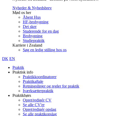
Nyheder & Nyhedsbrev
Mød os her
Åbent Hus
HF-brobygning
Det sker
Studerende for en dag
Brobygning
Studiepraktik
Karriere i Zealand
Søg en ledig stilling hos os
DK
EN
Praktik
Praktisk info
Praktikkoordinatorer
Praktikaftale
Retningslinjer og regler for praktik
Iværksætterpraktik
Praktikbørs
Opret/redigér CV
Se alle CV'er
Opret/redigér opslag
Se alle praktikopslag