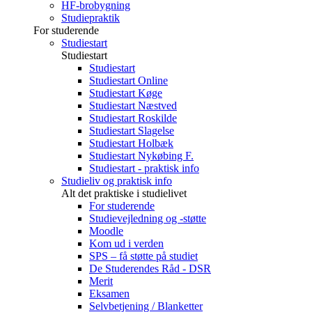
HF-brobygning
Studiepraktik
For studerende
Studiestart
Studiestart
Studiestart
Studiestart Online
Studiestart Køge
Studiestart Næstved
Studiestart Roskilde
Studiestart Slagelse
Studiestart Holbæk
Studiestart Nykøbing F.
Studiestart - praktisk info
Studieliv og praktisk info
Alt det praktiske i studielivet
For studerende
Studievejledning og -støtte
Moodle
Kom ud i verden
SPS – få støtte på studiet
De Studerendes Råd - DSR
Merit
Eksamen
Selvbetjening / Blanketter