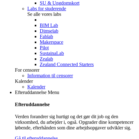
SU & Ungdomskort
Labs for studerende
Se alle vores labs
BIM Lab
Dimselab
Fablab
Makerspace
Pilot
SustainaLab
Zealab
Zealand Connected Starters
For censorer
Information til censorer
Kalender
Kalender
Efteruddannelse
Menu
Efteruddannelse
Verden forandrer sig hurtigt og det gør dit job og den
virksomhed, du arbejder i, også. Opgrader dine kompetencer
løbende, efterhånden som dine arbejdsopgaver udvikler sig.
Gå til efteruddannelse